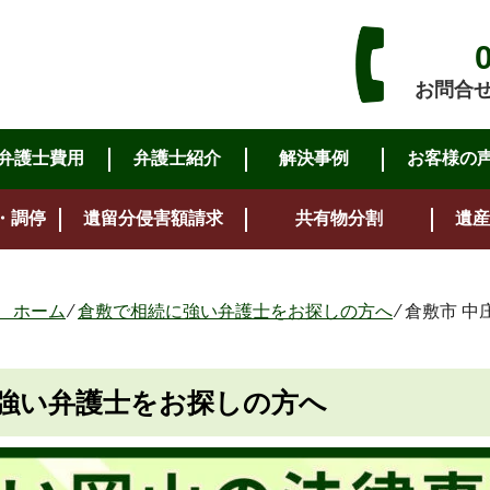
お問合せ・
弁護士費用
弁護士紹介
解決事例
お客様の
・調停
遺留分侵害額請求
共有物分割
遺産
 ホーム
⁄
倉敷で相続に強い弁護士をお探しの方へ
⁄
倉敷市 中
に強い弁護士をお探しの方へ