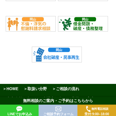
＞HOME
＞取扱い分野
＞ご相談の流れ
＞当事務所の強み
＞弁護士紹介
＞費用のご案内
無料相談のご案内・ご予約はこちらから
＞解決事例
＞お客様の声
＞アクセス
＞お問い合わせ
無料電話相談
LINEでお申込み
ご相談予約フォーム
受付:9:00~18:00