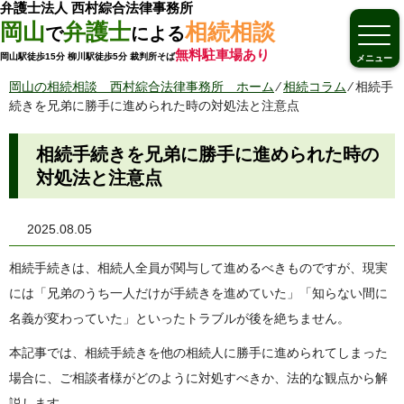
弁護士法人 西村綜合法律事務所
岡山
弁護士
相続相談
で
による
無料駐車場あり
岡山駅徒歩15分 柳川駅徒歩5分 裁判所そば
メニュー
岡山の相続相談 西村綜合法律事務所 ホーム
⁄
相続コラム
⁄
相続手
続きを兄弟に勝手に進められた時の対処法と注意点
相続手続きを兄弟に勝手に進められた時の
対処法と注意点
2025.08.05
相続手続きは、相続人全員が関与して進めるべきものですが、現実
には「兄弟のうち一人だけが手続きを進めていた」「知らない間に
名義が変わっていた」といったトラブルが後を絶ちません。
本記事では、相続手続きを他の相続人に勝手に進められてしまった
場合に、ご相談者様がどのように対処すべきか、法的な観点から解
説します。