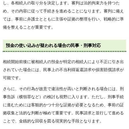
し、各相続人の取り分を決定します。審判は法的拘束力を持つた
め、その内容に従って手続きを進めることになります。審判に備え
ては、事前に弁護士とともに主張や証拠の整理を行い、戦略的に準
備を整えることが重要です。
預金の使い込みが疑われる場合の民事・刑事対応
相続開始前後に被相続人の預金が特定の相続人により不正に引き出
されていた場合には、民事上の不当利得返還請求や損害賠償請求が
可能です。
さらに、その行為が故意で違法性が高いと判断される場合には、刑
事告訴（横領罪など）の検討も視野に入ります。ただし、刑事手続
に進むためには客観的かつ十分な証拠が必要となるため、事前の証
拠収集と法的な判断が極めて重要です。民事請求と並行して進める
ことで、金銭的な回収を図る現実的な手段となります。