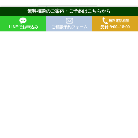
無料相談のご案内・ご予約はこちらから
無料電話相談
LINEでお申込み
ご相談予約フォーム
受付:9:00~18:00
＞HOME
＞取扱い分野
＞ご相談の流れ
＞当事務所の強み
＞弁護士紹介
＞費用のご案内
＞解決事例
＞お客様の声
＞アクセス
＞お問い合わせ
＞相続コラム
＞サイトマップ
＞プライバシーポリシー
Copyright© 西村綜合法律事務所 All Rights Reserved.