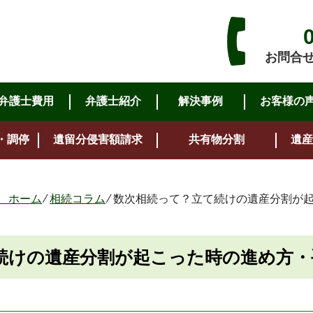
お問合せ・
弁護士費用
弁護士紹介
解決事例
お客様の
・調停
遺留分侵害額請求
共有物分割
遺産
 ホーム
⁄
相続コラム
⁄
数次相続って？立て続けの遺産分割が
続けの遺産分割が起こった時の進め方・