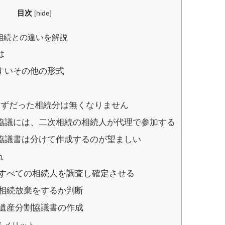
目次
[
hide
]
相続との違いを解説
は
すいその他の形式
はずだった相続分は無くなりません
協議には、二次相続の相続人が代理で参加する
協議書は分けて作成するのが望ましい
れ
)すべての相続人を調査し確定させる
)相続放棄をするか判断
)遺産分割協議書の作成