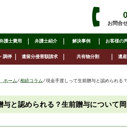
お問合せ・
弁護士費用
弁護士紹介
解決事例
お客様の
・調停
遺留分侵害額請求
共有物分割
遺産
 ホーム
⁄
相続コラム
⁄
現金手渡しって生前贈与と認められる
贈与と認められる？生前贈与について岡