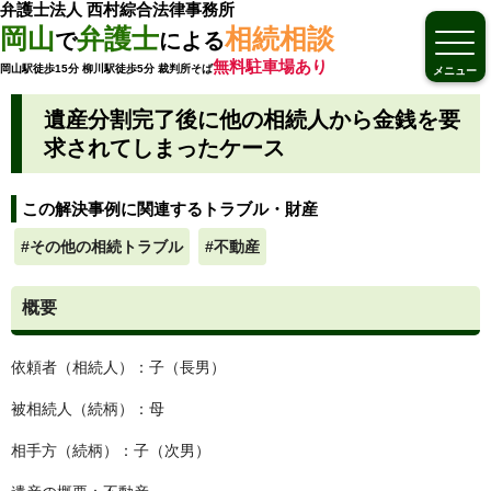
弁護士法人 西村綜合法律事務所
岡山
弁護士
相続相談
で
による
無料駐車場あり
岡山駅徒歩15分 柳川駅徒歩5分 裁判所そば
メニュー
遺産分割完了後に他の相続人から金銭を要
求されてしまったケース
この解決事例に関連するトラブル・財産
#その他の相続トラブル
#不動産
概要
依頼者（相続人）：子（長男）
被相続人（続柄）：母
相手方（続柄）：子（次男）