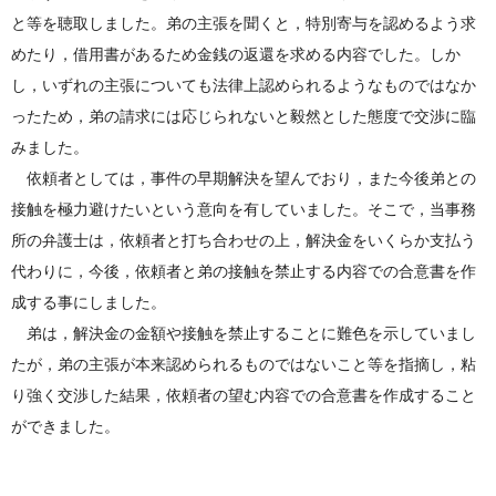
と等を聴取しました。弟の主張を聞くと，特別寄与を認めるよう求
めたり，借用書があるため金銭の返還を求める内容でした。しか
し，いずれの主張についても法律上認められるようなものではなか
ったため，弟の請求には応じられないと毅然とした態度で交渉に臨
みました。
依頼者としては，事件の早期解決を望んでおり，また今後弟との
接触を極力避けたいという意向を有していました。そこで，当事務
所の弁護士は，依頼者と打ち合わせの上，解決金をいくらか支払う
代わりに，今後，依頼者と弟の接触を禁止する内容での合意書を作
成する事にしました。
弟は，解決金の金額や接触を禁止することに難色を示していまし
たが，弟の主張が本来認められるものではないこと等を指摘し，粘
り強く交渉した結果，依頼者の望む内容での合意書を作成すること
ができました。